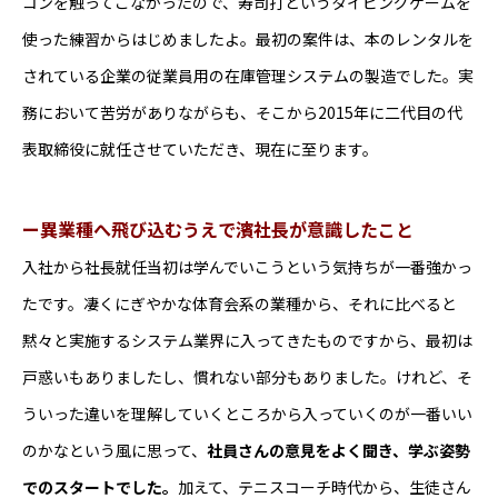
コンを触ってこなかったので、寿司打というタイピングゲームを
・通勤手当有（通勤距離によって規定）
使った練習からはじめましたよ。最初の案件は、本のレンタルを
・住宅手当（独身の方のみ、賃料の1/2を支給。上
されている企業の従業員用の在庫管理システムの製造でした。実
限あり）
務において苦労がありながらも、そこから2015年に二代目の代
表取締役に就任させていただき、現在に至ります。
ー異業種へ飛び込むうえで濱社長が意識したこと
入社から社長就任当初は学んでいこうという気持ちが一番強かっ
たです。凄くにぎやかな体育会系の業種から、それに比べると
黙々と実施するシステム業界に入ってきたものですから、最初は
戸惑いもありましたし、慣れない部分もありました。けれど、そ
ういった違いを理解していくところから入っていくのが一番いい
のかなという風に思って、
社員さんの意見をよく聞き、学ぶ姿勢
でのスタートでした。
加えて、テニスコーチ時代から、生徒さん