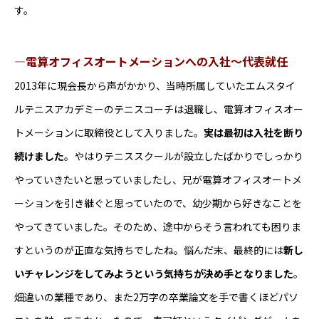
6か月間
す。
※待遇に変化なし
休日・休暇
―電算オフィスオートメーションへの入社～代表就任
完全週休2日制（土日）
2013年に現会長から声がかかり、当時所属していたエムスタイ
その他休日（祝日/有給休暇/慶弔休暇）※慶弔休
ルテニスアカデミーのテニスコーチは退職し、電算オフィスオー
暇：結婚、配偶者の出産、忌引き
トメーションに取締役として入りました。
実は最初は入社を断り
会社が定める日（年末年始ほか）
続けました
。やはりテニススクールが設立したばかりでしっかり
待遇・福利厚生・加入保険
やっていきたいと思っていましたし、兄が電算オフィスオートメ
社会保険完備（雇用保険/厚生年金/労災保険/健康
ーションを引き継ぐと思っていたので、幼少期から好きなことを
保険）
やってきていました。そのため、途中からそう言われても困りま
交通費支給あり
すというのが正直な気持ちでしたね。悩んだ末、最終的には
新し
退職金制度
いチャレンジをしてみようという気持ちが決め手となりました
。
車通勤可（無料駐車場有）
畑違いの業種であり、また2万字の卒業論文を手で書くほどパソ
住居手当など