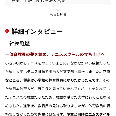
営業＝上記に関わる法人営業
想定収入
もっと見る
【給与】
200,000円～380,000円
詳細インタビュー
社長経歴
【賞与】
合計1～3か月分を7月/12月に支給
―体育教員の夢を諦め、テニススクールの立ち上げへ
※業績によって異なります
小さい頃からテニスをやっていました。なかなかいい成績だった
※昨年実績：2.3ヶ月分支給
ため、大学はテニス推薦で明治大学文学部へ進学しました。
正直
募集背景
なところ、将来は小学校の体育教員になりたかったんです。
その
この度、事業拡大成長をするにあたり、開発業務
ため日本体育大学に行こうと思っていたんですが、力を入れてい
や法人営業を担当していただく方を募集します。
たテニスでの推薦だったため、推薦を受けた大学に行くことを決
将来的には弊社での中核社員として活躍していた
めました。進学後、教職員の免許も取りましたが、体育教員の資
だける方を募集します。
格ではなかったので先生にはならず、
卒業と同時にエムスタイル