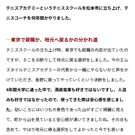
求める人物・スキル・経験
テニスアカデミーというテニススクールを松本市に立ち上げ
、
テ
・明るくコミュニケーションが取れる方
ニスコーチを何年間かやりました。
・目を見てコミュニケーションが取れる方
※経験等は問いません
―東京で就職か、地元へ戻るかの分かれ道
雇用形態
テニススクールの立ち上げ時、東京でも就職の内定が出ていたの
正社員
ですが、そこをお断りして地元に戻る選択をしました。今のエム
勤務地
スタイルテニスアカデミーの代表から一緒にやらないかと声をか
本社所在地
けていただき、長野に戻ってやっていくという決断をしました。
勤務時間（就業時間）
4年間大学に通った中で、満員電車も好きではないですし、人混
8:30 ～ 17:30
みも好きではなかったので、帰ってきた際は安心感を感じまし
（所定労働時間：8時間／休憩時間：1時間）
た
。幼いころにはいつもの景色であった山がすごく綺麗に見え
※月平均残業：10時間
て、町から山を見ていると安心感が湧いてきましたね。その点も
試用期間
含めて、やはり地元に帰る選択をしてよかったと今でも思いま