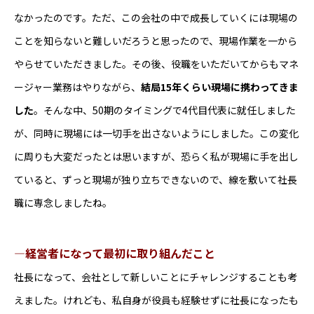
3カ月
なかったのです。ただ、この会社の中で成長していくには現場の
※試用期間中の雇用条件変更なし
ことを知らないと難しいだろうと思ったので、現場作業を一から
休日・休暇
やらせていただきました。その後、役職をいただいてからもマネ
年間休日数119日
ージャー業務はやりながら、
結局15年くらい現場に携わってきま
週休2日（土日）
した
。そんな中、50期のタイミングで4代目代表に就任しました
※交代制で土日出勤あり、前後の火木振替休日
が、同時に現場には一切手を出さないようにしました。この変化
待遇・福利厚生・加入保険
に周りも大変だったとは思いますが、恐らく私が現場に手を出し
社会保険完備（雇用保険、健康保険、労災保険、
ていると、ずっと現場が独り立ちできないので、線を敷いて社長
厚生年金）
職に専念しましたね。
GLTD
燃料費社員価格制度
―経営者になって最初に取り組んだこと
資格取得支援
社長になって、会社として新しいことにチャレンジすることも考
飯田勤労者共催会
えました。けれども、私自身が役員も経験せずに社長になったも
生命保険