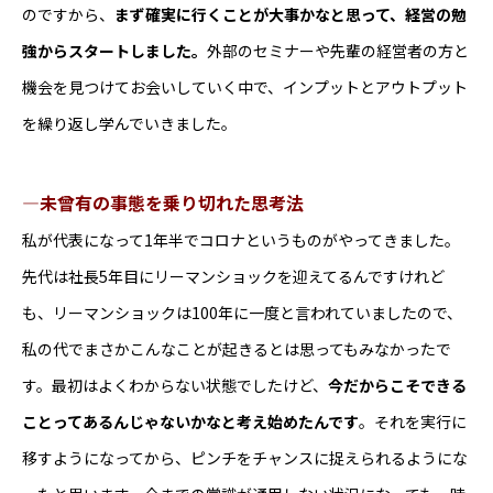
のですから、
まず確実に行くことが大事かなと思って、経営の勉
育児・介護休業
強からスタートしました。
外部のセミナーや先輩の経営者の方と
短時間勤務制度
機会を見つけてお会いしていく中で、インプットとアウトプット
社用車借用制度
を繰り返し学んでいきました。
慶忌金
中小企業退職金共済
―未曾有の事態を乗り切れた思考法
確定拠出年金企業型年金
私が代表になって1年半でコロナというものがやってきました。
住居手当など
先代は社長5年目にリーマンショックを迎えてるんですけれど
通勤手当
も、リーマンショックは100年に一度と言われていましたので、
私の代でまさかこんなことが起きるとは思ってもみなかったで
す。最初はよくわからない状態でしたけど、
今だからこそできる
ことってあるんじゃないかなと考え始めたんです
。それを実行に
移すようになってから、ピンチをチャンスに捉えられるようにな