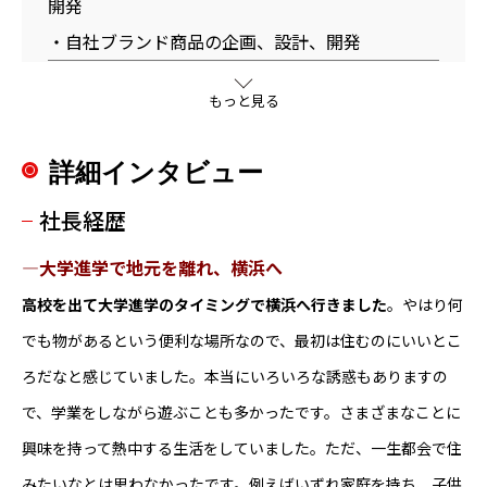
開発
・自社ブランド商品の企画、設計、開発
想定収入
もっと見る
【給与】
195,000円（新卒）～
詳細インタビュー
※経験やスキルによって異なります
社長経歴
中途入社の方は経験やスキルに応じて相談し決
定
―大学進学で地元を離れ、横浜へ
高校を出て大学進学のタイミングで横浜へ行きました
。やはり何
【賞与】
でも物があるという便利な場所なので、最初は住むのにいいとこ
合計3カ月～5カ月分を5月/12月に支給
ろだなと感じていました。本当にいろいろな誘惑もありますの
※実績に応じて変動
で、学業をしながら遊ぶことも多かったです。さまざまなことに
※前年度実績 3カ月分
興味を持って熱中する生活をしていました。ただ、一生都会で住
募集背景
みたいなとは思わなかったです。例えばいずれ家庭を持ち、子供