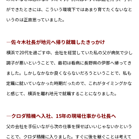
事業成長や領域を広げるための人員強化のため。
ができたときには、こういう環境下ではあまり育てたくないなと
求める人物・スキル・経験
いうのは正直思っていました。
・モノづくりが好きな方
・自分で考え、創造することが好きな方
―佐々木社長が地元へ帰り就職したきっかけ
・何かに夢中になった経験がある方
横浜で20代を過ごす中、会社を経営していた私の父が病気で少し
※経験等は問いません
調子が悪いということで、最初は看病に長野県の伊那へ帰ってき
雇用形態
ました。しかしなかなか良くならないだろうということで、私も
正社員
定職に就いていなかった時期だったので、これがタイミングかな
勤務地
と感じて、横浜を離れ地元で就職することになりました。
本社所在地と同じ
勤務時間（就業時間）
―クロダ精機へ入社、15年の現場仕事から社長へ
勤務時間：8:10～17:10
父の会社を手伝いながら次の仕事を探せばいいじゃないかという
試用期間
ことで、クロダ精機に入りました。すぐに後を継ぐことは考えて